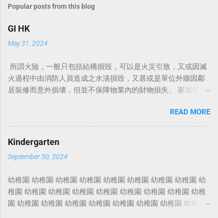
Popular posts from this blog
GI HK
May 31, 2024
所謂火險，一般只包括結構損毀，可以是火災引致，又或因滅
火過程中由消防人員造成之水漬損毀，又甚或是單位外牆因鄰
居裝修而意外損壞，但並不保障物業內的財物損失。 家居保險
保誠家居保 家居保险 家居保險包什麼 家居保險比較 家居保險
READ MORE
邊間好 家居保險漏水 家居保險火險 村屋家居保險 家居裝修保
險 家居保險範圍 家居保險幾時買 例如颱風、閃電或爆竊等，
而且更會賠償因居所不能入住而導致的臨時居所費用。 銀行上
Kindergarten
會時要求買的火險主要承保建築樓宇結構，即是天花、地板、
September 30, 2024
窗台等損毀，家居財物及裝修等損失則不保。 另外，火災以外
引致的損毀，純火險亦不會賠償。 家居保險價錢 業主家居保
幼稚園 幼稚園 幼稚園 幼稚園 幼稚園 幼稚園 幼稚園 幼稚園 幼
險 家居保險推介 火險 火險報價 按揭火險 火險比較 火
稚園 幼稚園 幼稚園 幼稚園 幼稚園 幼稚園 幼稚園 幼稚園 幼稚
險最平 火險保費 家居火險 火險價錢 樓宇火險 火災險
園 幼稚園 幼稚園 幼稚園 幼稚園 幼稚園 幼稚園 幼稚園 幼稚園
火災保險 樓宇結構保險 投保火險需要什麼資料 若然家中發
幼稚園 幼稚園 幼稚園 幼稚園 幼稚園 幼稚園 幼稚園 幼稚園 幼