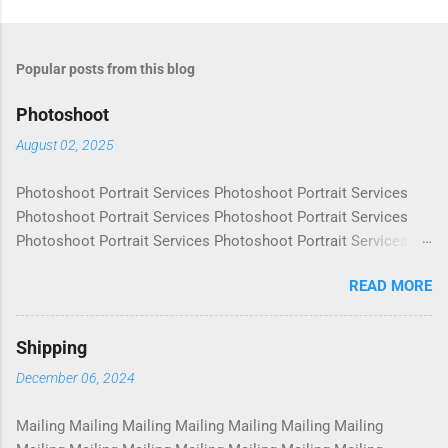
Popular posts from this blog
Photoshoot
August 02, 2025
Photoshoot Portrait Services Photoshoot Portrait Services
Photoshoot Portrait Services Photoshoot Portrait Services
Photoshoot Portrait Services Photoshoot Portrait Services
Photoshoot Portrait Services Photoshoot Portrait Services
READ MORE
Photoshoot Portrait Services Photoshoot Portrait Services
Photoshoot Portrait Services Photoshoot Portrait Services
Photoshoot Portrait Services Photoshoot Portrait Services
Shipping
Photoshoot Portrait Services Photoshoot Portrait Services
December 06, 2024
Photoshoot Portrait Services Photoshoot Portrait Services
Photoshoot Portrait Services Photoshoot Portrait Services
Mailing Mailing Mailing Mailing Mailing Mailing Mailing
Photoshoot Portrait Services Photoshoot Portrait Services